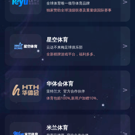
焊机NB-500IGBT
发布时间: 2020-03-25