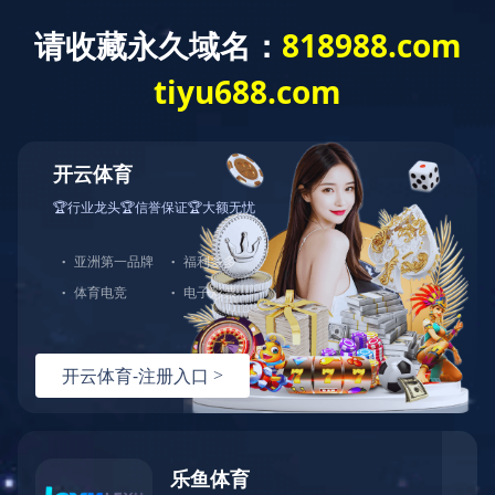

欢迎访问米兰体育官网!
联系电话: 028-84824285
首页
关于我们
业务范围
公司简介
机械加工
公司环境
钣金&焊接件加工
公司荣誉
企业文化
生产实力
产品展示
案例展示
新闻资讯
米兰体育
案例展示
行业新闻
轴
厂房展示
公司新闻
模具
螺柱、螺帽
缸体
法兰
管卡
滤网
油箱
支架
联系我们
联系我们
在线地图
新闻动态