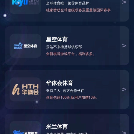
NEWS
行业新闻
公司新闻
联系我们

028-84824285
星光西路115号1幢1层


1098801544@qq.com